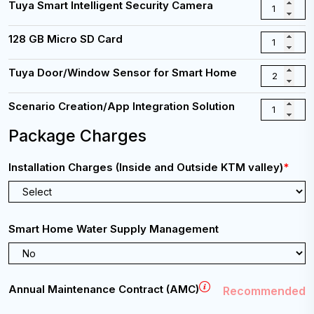
Tuya Smart Intelligent Security Camera
PM
to
(NST)
Friday,
9:00
128 GB Micro SD Card
AM
Email:
-
info@cybernetics.com.np
6:00
Tuya Door/Window Sensor for Smart Home
PM
(NST)
Scenario Creation/App Integration Solution
Email:
Package Charges
support@cybernetics.com.np
Installation Charges (Inside and Outside KTM valley)
*
Smart Home Water Supply Management
Annual Maintenance Contract (AMC)
Recommended