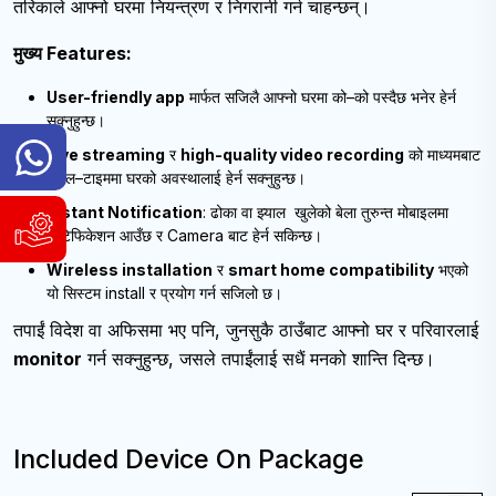
तरिकाले आफ्नो घरमा नियन्त्रण र निगरानी गर्न चाहन्छन्।
मुख्य Features:
User-friendly app
मार्फत सजिलै आफ्नो घरमा को–को पस्दैछ भनेर हेर्न
सक्नुहुन्छ।
General
Live streaming
र
high-quality video recording
को माध्यमबाट
Inquiry
रियल–टाइममा घरको अवस्थालाई हेर्न सक्नुहुन्छ।
Hotline
Instant Notification
: ढोका वा झ्याल खुलेको बेला तुरुन्त मोबाइलमा
WhatsApp
नोटिफिकेशन आउँछ र Camera बाट हेर्न सकिन्छ।
Support
&
and
Viber:
Wireless installation
र
smart home compatibility
भएको
Service
9840004186
यो सिस्टम install र प्रयोग गर्न सजिलो छ।
Request
9741804980
तपाईं विदेश वा अफिसमा भए पनि, जुनसुकै ठाउँबाट आफ्नो घर र परिवारलाई
WhatsApp
Available
monitor
गर्न सक्नुहुन्छ, जसले तपाईंलाई सधैं मनको शान्ति दिन्छ।
&
Sunday
Viber:
to
9840004186
Friday,
9:00
9741804980
AM
Included Device On Package
Available
-
6:00
Sunday